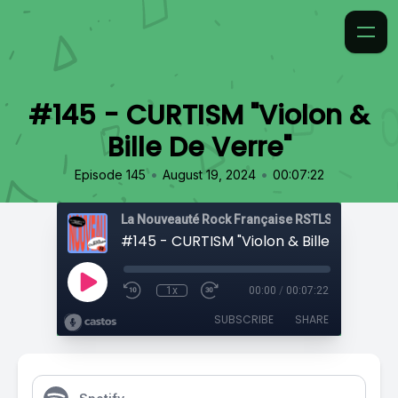
#145 - CURTISM "Violon &
Bille De Verre"
•
•
Episode 145
August 19, 2024
00:07:22
La Nouveauté Rock Française RSTLSS
#145 - CURTISM "Violon & Bille De Verre
1x
00:00
/
00:07:22
SUBSCRIBE
SHARE