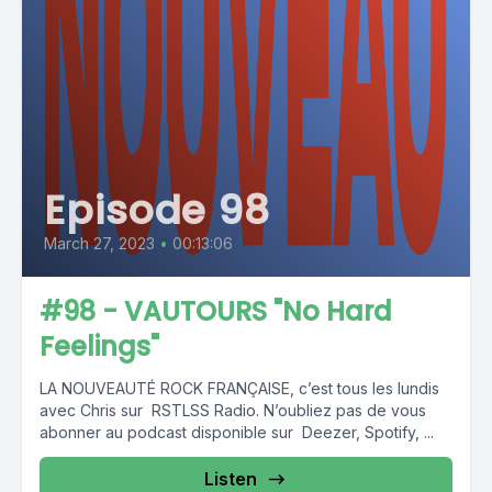
Episode 98
March 27, 2023
•
00:13:06
#98 - VAUTOURS "No Hard
Feelings"
LA NOUVEAUTÉ ROCK FRANÇAISE, c’est tous les lundis
avec Chris sur RSTLSS Radio. N’oubliez pas de vous
abonner au podcast disponible sur Deezer, Spotify, ...
Listen