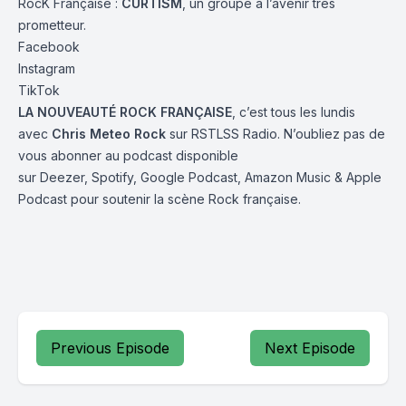
RocK Française :
CURTISM
, un groupe à l’avenir très
prometteur.
Facebook
Instagram
TikTok
LA NOUVEAUTÉ ROCK FRANÇAISE
, c’est tous les lundis
avec
Chris Meteo Rock
sur RSTLSS Radio. N’oubliez pas de
vous abonner au podcast disponible
sur
Deezer
,
Spotify
,
Google Podcast
,
Amazon Music
&
Apple
Podcast
pour soutenir la scène Rock française.
Previous Episode
Next Episode