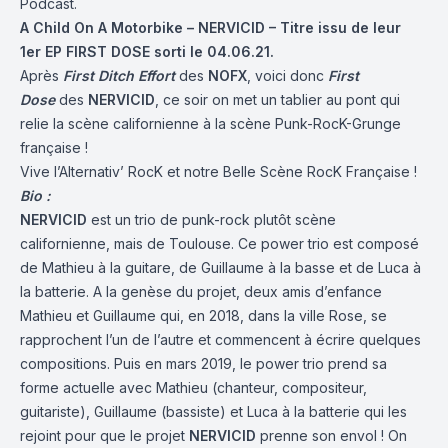
Podcast
.
A Child On A Motorbike – NERVICID – Titre issu de leur
1er EP FIRST DOSE sorti le 04.06.21.
Après
First Ditch Effort
des
NOFX
, voici donc
First
Dose
des
NERVICID
, ce soir on met un tablier au pont qui
relie la scène californienne à la scène Punk-RocK-Grunge
française !
Vive l’Alternativ’ RocK et notre Belle Scène RocK Française !
Bio :
NERVICID
est un trio de punk-rock plutôt scène
californienne, mais de Toulouse. Ce power trio est composé
de Mathieu à la guitare, de Guillaume à la basse et de Luca à
la batterie. A la genèse du projet, deux amis d’enfance
Mathieu et Guillaume qui, en 2018, dans la ville Rose, se
rapprochent l’un de l’autre et commencent à écrire quelques
compositions. Puis en mars 2019, le power trio prend sa
forme actuelle avec Mathieu (chanteur, compositeur,
guitariste), Guillaume (bassiste) et Luca à la batterie qui les
rejoint pour que le projet
NERVICID
prenne son envol ! On