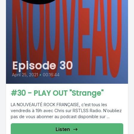
Episode 30
April 25, 2021
•
00:16:44
#30 - PLAY OUT "Strange"
LA NOUVEAUTÉ ROCK FRANÇAISE, c’est tous les
vendredis à 19h avec Chris sur RSTLSS Radio. N’oubliez
pas de vous abonner au podcast disponible sur ...
Listen