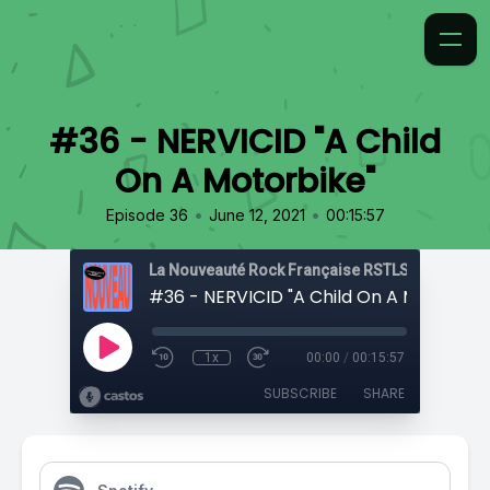
#36 - NERVICID "A Child
On A Motorbike"
•
•
Episode 36
June 12, 2021
00:15:57
La Nouveauté Rock Française RSTLSS
#36 - NERVICID "A Child On A Motorbike
1x
00:00
/
00:15:57
SUBSCRIBE
SHARE