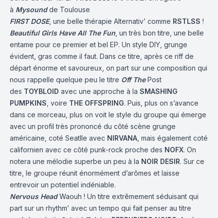
à
Mysound
de Toulouse
FIRST DOSE
, une belle thérapie Alternativ’ comme
RSTLSS
!
Beautiful Girls Have All The Fun
, un très bon titre, une belle
entame pour ce premier et bel EP. Un style DIY, grunge
évident, gras comme il faut. Dans ce titre, après ce riff de
départ énorme et savoureux, on part sur une composition qui
nous rappelle quelque peu le titre
Off The
Post
des
TOYBLOID
avec une approche à la
SMASHING
PUMPKINS
, voire
THE OFFSPRING
. Puis, plus on s’avance
dans ce morceau, plus on voit le style du groupe qui émerge
avec un profil très prononcé du côté scène grunge
américaine, coté Seatlle avec
NIRVANA
, mais également coté
californien avec ce côté punk-rock proche des
NOFX
. On
notera une mélodie superbe un peu à la
NOIR DESIR
. Sur ce
titre, le groupe réunit énormément d’arômes et laisse
entrevoir un potentiel indéniable.
Nervous Head
Waouh ! Un titre extrêmement séduisant qui
part sur un rhythm’ avec un tempo qui fait penser au titre