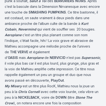
punk à souhait,
Salut à Toi
des
BERRURIERS NOIRS
. Après
c’est la bascule dans la Dimension Nirvanesque avec encore
une touche de
SMASHING PUMPKINS
. Ce titre bastonne, il
est costaud, on saute vraiment à deux pieds dans une
ambiance proche de l’album culte de la bande à
Kurt
Cobain
,
Nevermind
qui vient de souffler ses 20 bougies.
Aeroplane
c’est un titre plus planant comme son nom
l’indique, c’était facile, hihi ! La voix grave et abrasive de
Mathieu accompagne une mélodie proche de l’univers
de
THE VERVE
et également
d’
OASIS
mais
Aeroplane
de
NERVICID
n’est pas
Supersonic
,
il vole plus bas car il est plus lourd, plus grunge, plus gras et
la voix de Mathieu amplifie cette impression. Ce titre nous
rappelle également un peu un groupe et duo que nous
avons passé en découverte,
PlayOut
.
My Misery
est un titre plus RocK, Mathieu nous la joue un
peu à la
Chris Cornell
avec cette voix lourde, cela vibre un
peu à la
NICKELBACK
, voire de
DOWN
(titre
Stone The
Crow
), on notera encore une fois la composition