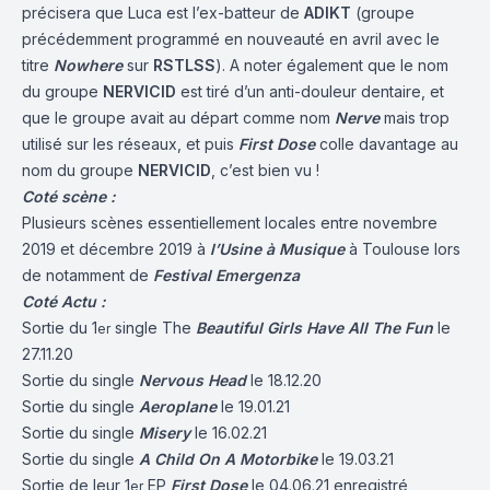
précisera que Luca est l’ex-batteur de
ADIKT
(groupe
précédemment programmé en nouveauté en avril avec le
titre
Nowhere
sur
RSTLSS
). A noter également que le nom
du groupe
NERVICID
est tiré d’un anti-douleur dentaire, et
que le groupe avait au départ comme nom
Nerve
mais trop
utilisé sur les réseaux, et puis
First Dose
colle davantage au
nom du groupe
NERVICID
, c’est bien vu !
Coté scène :
Plusieurs scènes essentiellement locales entre novembre
2019 et décembre 2019 à
l’Usine à Musique
à Toulouse lors
de notamment de
Festival Emergenza
Coté Actu :
Sortie du 1
single The
Beautiful Girls Have All The Fun
le
er
27.11.20
Sortie du single
Nervous Head
le 18.12.20
Sortie du single
Aeroplane
le 19.01.21
Sortie du single
Misery
le 16.02.21
Sortie du single
A Child On A Motorbike
le 19.03.21
Sortie de leur 1
EP
First Dose
le 04.06.21 enregistré
er