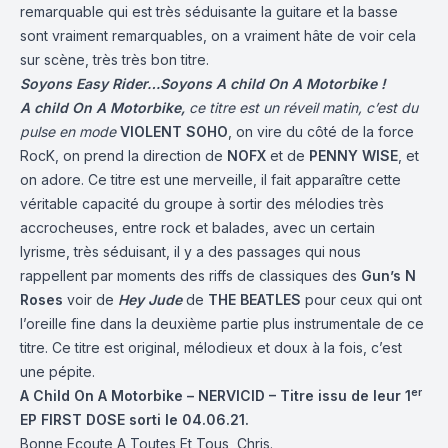
remarquable qui est très séduisante la guitare et la basse
sont vraiment remarquables, on a vraiment hâte de voir cela
sur scène, très très bon titre.
Soyons Easy Rider…Soyons A child On A Motorbike !
A child On A Motorbike,
ce titre est un réveil matin, c’est du
pulse en
mode
VIOLENT SOHO
, on vire du côté de la force
RocK, on prend la direction de
NOFX
et de
PENNY WISE
, et
on adore. Ce titre est une merveille, il fait apparaître cette
véritable capacité du groupe à sortir des mélodies très
accrocheuses, entre rock et balades, avec un certain
lyrisme, très séduisant, il y a des passages qui nous
rappellent par moments des riffs de classiques des
Gun’s N
Roses
voir de
Hey Jude
de
THE
BEATLES
pour ceux qui ont
l’oreille fine dans la deuxième partie plus instrumentale de ce
titre. Ce titre est original, mélodieux et doux à la fois, c’est
une pépite.
er
A Child On A Motorbike – NERVICID – Titre issu de leur 1
EP FIRST DOSE sorti le 04.06.21.
Bonne Ecoute A Toutes Et Tous, Chris.